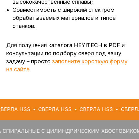
высококачественные сплавы;
Совместимость с широким спектром
обрабатываемых материалов и типов
станков.
Для получения каталога HEYITECH в PDF и
консультации по подбору сверл под вашу
задачу – просто
заполните короткую форму
на сайте
.
SS
СВЕРЛА HSS
СВЕРЛА HSS
СВЕРЛА HSS
ЛЬНЫЕ С ЦИЛИНДРИЧЕСКИМ ХВОСТОВИКОМ
СВЕР