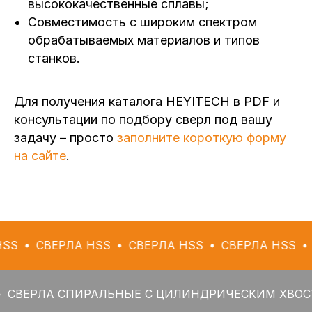
высококачественные сплавы;
Совместимость с широким спектром
обрабатываемых материалов и типов
станков.
Для получения каталога HEYITECH в PDF и
консультации по подбору сверл под вашу
задачу – просто
заполните короткую форму
на сайте
.
СВЕРЛА HSS
СВЕРЛА HSS
СВЕРЛА HSS
СВЕР
РЛА СПИРАЛЬНЫЕ С ЦИЛИНДРИЧЕСКИМ ХВОСТОВИ