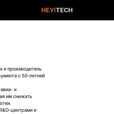
HEY!
HEY!
TECH
TECH
КОНТАКТЫ
к и производитель
умента с 50-летней
авиа- и
ая им снижать
отки.
 R&D-центрами и