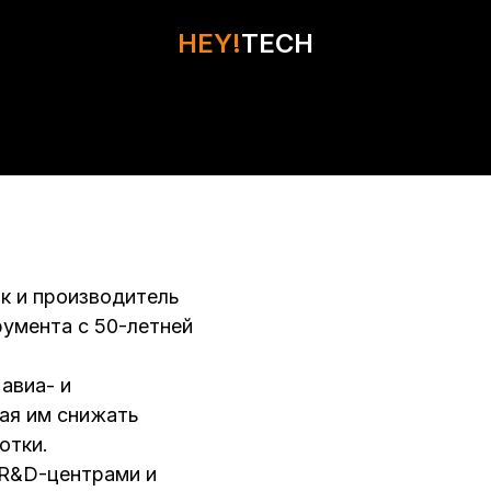
HEY!
HEY!
TECH
TECH
к и производитель
умента с 50-летней
авиа- и
ая им снижать
отки.
 R&D-центрами и