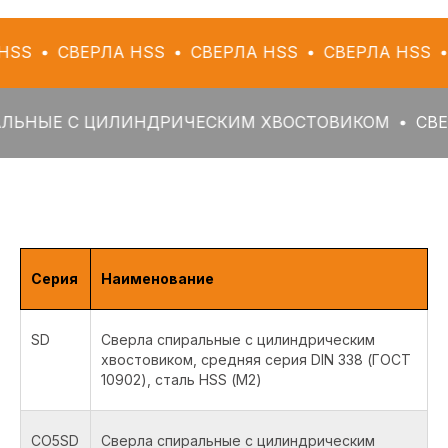
ВЕРЛА HSS
СВЕРЛА HSS
СВЕРЛА HSS
СВЕРЛА
 С ЦИЛИНДРИЧЕСКИМ ХВОСТОВИКОМ
СВЕРЛА СП
Серия
Наименование
SD
Сверла спиральные с цилиндрическим
хвостовиком, средняя серия DIN 338 (ГОСТ
10902), сталь HSS (М2)
CO5SD
Сверла спиральные с цилиндрическим