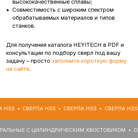
высококачественные сплавы;
Совместимость с широким спектром
обрабатываемых материалов и типов
станков.
Для получения каталога HEYITECH в PDF и
консультации по подбору сверл под вашу
задачу – просто
заполните короткую форму
на сайте
.
СВЕРЛА HSS
СВЕРЛА HSS
СВЕРЛА HSS
СВЕР
Е С ЦИЛИНДРИЧЕСКИМ ХВОСТОВИКОМ
СВЕРЛА 