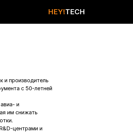
HEY!
HEY!
TECH
TECH
КОНТАКТЫ
к и производитель
умента с 50-летней
авиа- и
ая им снижать
отки.
 R&D-центрами и