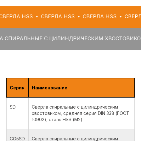
HSS
СВЕРЛА HSS
СВЕРЛА HSS
СВЕРЛА HSS
АЛЬНЫЕ С ЦИЛИНДРИЧЕСКИМ ХВОСТОВИКОМ
СВЕ
Серия
Наименование
SD
Сверла спиральные с цилиндрическим
хвостовиком, средняя серия DIN 338 (ГОСТ
10902), сталь HSS (М2)
CO5SD
Сверла спиральные с цилиндрическим