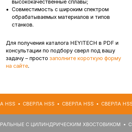
высококачественные сплавы;
Совместимость с широким спектром
обрабатываемых материалов и типов
станков.
Для получения каталога HEYITECH в PDF и
консультации по подбору сверл под вашу
задачу – просто
заполните короткую форму
на сайте
.
СВЕРЛА HSS
СВЕРЛА HSS
СВЕРЛА HSS
СВЕР
Е С ЦИЛИНДРИЧЕСКИМ ХВОСТОВИКОМ
СВЕРЛА 