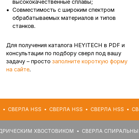
высококачественные сплавы;
Совместимость с широким спектром
обрабатываемых материалов и типов
станков.
Для получения каталога HEYITECH в PDF и
консультации по подбору сверл под вашу
задачу – просто
заполните короткую форму
на сайте
.
ЛА HSS
СВЕРЛА HSS
СВЕРЛА HSS
СВЕРЛА HS
КИМ ХВОСТОВИКОМ
СВЕРЛА СПИРАЛЬНЫЕ С ЦИ