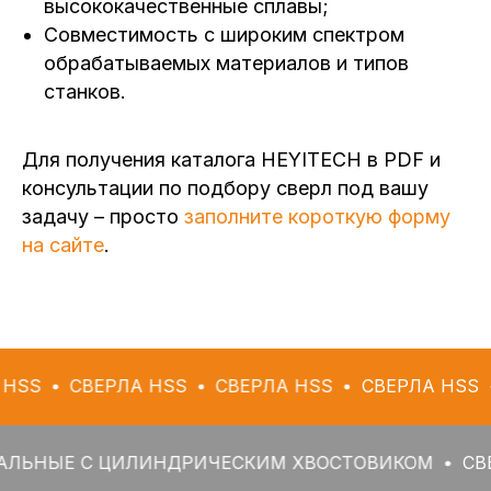
высококачественные сплавы;
Совместимость с широким спектром
обрабатываемых материалов и типов
станков.
Для получения каталога HEYITECH в PDF и
консультации по подбору сверл под вашу
задачу – просто
заполните короткую форму
на сайте
.
ВЕРЛА HSS
СВЕРЛА HSS
СВЕРЛА HSS
СВЕРЛ
 С ЦИЛИНДРИЧЕСКИМ ХВОСТОВИКОМ
СВЕРЛА С