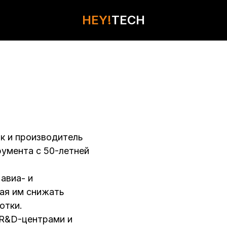
HEY!
HEY!
TECH
TECH
КОНТАКТЫ
к и производитель
умента с 50-летней
авиа- и
ая им снижать
отки.
 R&D-центрами и