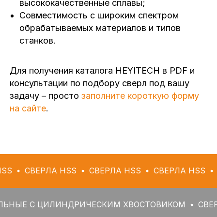
высококачественные сплавы;
Совместимость с широким спектром
обрабатываемых материалов и типов
станков.
Для получения каталога HEYITECH в PDF и
консультации по подбору сверл под вашу
задачу – просто
заполните короткую форму
на сайте
.
ЕРЛА HSS
СВЕРЛА HSS
СВЕРЛА HSS
СВЕРЛА
С ЦИЛИНДРИЧЕСКИМ ХВОСТОВИКОМ
СВЕРЛА СПИ