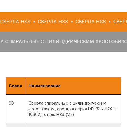
 HSS
СВЕРЛА HSS
СВЕРЛА HSS
СВЕРЛА HSS
АЛЬНЫЕ С ЦИЛИНДРИЧЕСКИМ ХВОСТОВИКОМ
СВ
Серия
Наименование
SD
Сверла спиральные с цилиндрическим
хвостовиком, средняя серия DIN 338 (ГОСТ
10902), сталь HSS (М2)