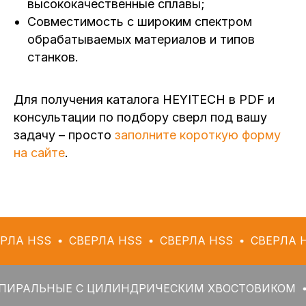
высококачественные сплавы;
Совместимость с широким спектром
обрабатываемых материалов и типов
станков.
Для получения каталога HEYITECH в PDF и
консультации по подбору сверл под вашу
задачу – просто
заполните короткую форму
на сайте
.
S
СВЕРЛА HSS
СВЕРЛА HSS
СВЕРЛА HSS
СВ
НЫЕ С ЦИЛИНДРИЧЕСКИМ ХВОСТОВИКОМ
СВЕРЛ