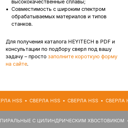
высококачественные сплавы;
Совместимость с широким спектром
обрабатываемых материалов и типов
станков.
Для получения каталога HEYITECH в PDF и
консультации по подбору сверл под вашу
задачу – просто
заполните короткую форму
на сайте
.
S
СВЕРЛА HSS
СВЕРЛА HSS
СВЕРЛА HSS
С
ЬНЫЕ С ЦИЛИНДРИЧЕСКИМ ХВОСТОВИКОМ
СВЕРЛ