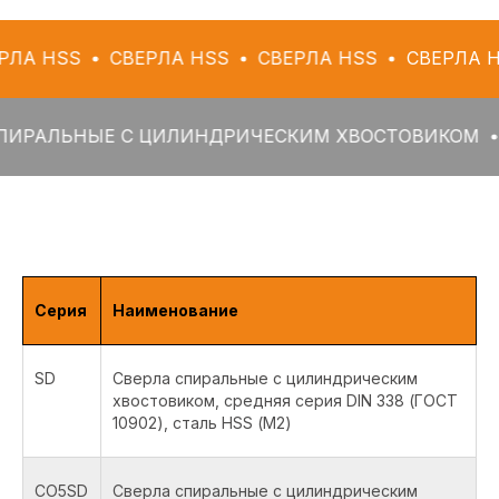
S
СВЕРЛА HSS
СВЕРЛА HSS
СВЕРЛА HSS
С
ЬНЫЕ С ЦИЛИНДРИЧЕСКИМ ХВОСТОВИКОМ
СВЕРЛ
Серия
Наименование
SD
Сверла спиральные с цилиндрическим
хвостовиком, средняя серия DIN 338 (ГОСТ
10902), сталь HSS (М2)
CO5SD
Сверла спиральные с цилиндрическим