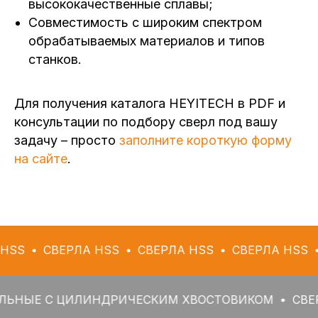
высококачественные сплавы;
Совместимость с широким спектром
обрабатываемых материалов и типов
станков.
Для получения каталога HEYITECH в PDF и
консультации по подбору сверл под вашу
задачу – просто
заполните короткую форму
на сайте
.
ВЕРЛА HSS
СВЕРЛА HSS
СВЕРЛА HSS
СВЕРЛ
С ЦИЛИНДРИЧЕСКИМ ХВОСТОВИКОМ
СВЕРЛА СП