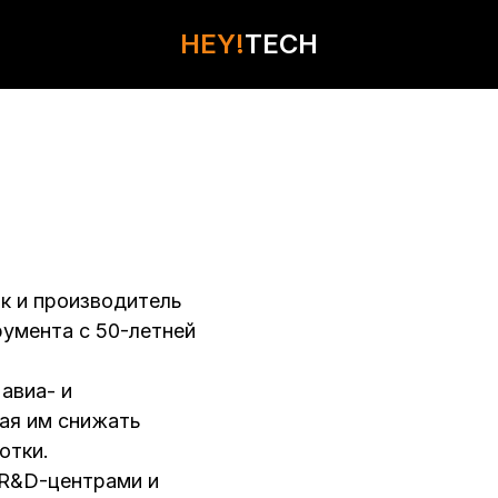
HEY!
HEY!
TECH
TECH
КОНТАКТЫ
к и производитель
умента с 50-летней
авиа- и
ая им снижать
отки.
 R&D-центрами и