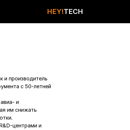
HEY!
HEY!
TECH
TECH
КОНТАКТЫ
к и производитель
умента с 50-летней
авиа- и
ая им снижать
отки.
 R&D-центрами и