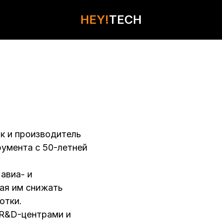
HEY!
HEY!
TECH
TECH
КОНТАКТЫ
к и производитель
умента с 50-летней
авиа- и
ая им снижать
отки.
 R&D-центрами и