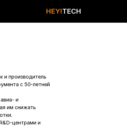
HEY!
HEY!
TECH
TECH
КОНТАКТЫ
к и производитель
умента с 50-летней
авиа- и
ая им снижать
отки.
 R&D-центрами и