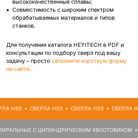
высококачественные сплавы;
Совместимость с широким спектром
обрабатываемых материалов и типов
станков.
Для получения каталога HEYITECH в PDF и
консультации по подбору сверл под вашу
задачу – просто
заполните короткую форму
на сайте
.
СВЕРЛА HSS
СВЕРЛА HSS
СВЕРЛА HSS
СВ
НЫЕ С ЦИЛИНДРИЧЕСКИМ ХВОСТОВИКОМ
СВЕРЛА