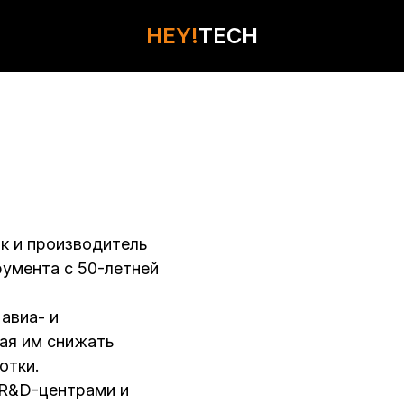
HEY!
HEY!
TECH
TECH
КОНТАКТЫ
к и производитель
умента с 50-летней
авиа- и
ая им снижать
отки.
 R&D-центрами и