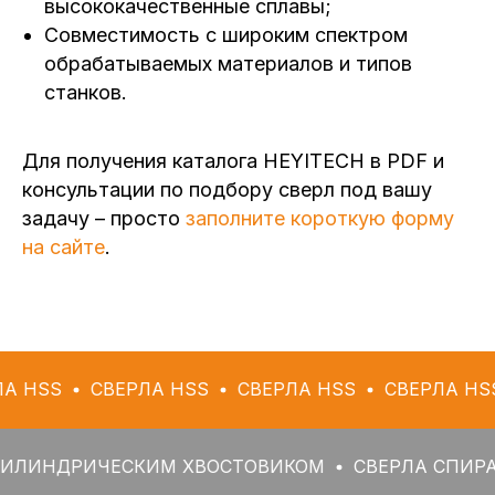
высококачественные сплавы;
Совместимость с широким спектром
обрабатываемых материалов и типов
станков.
Для получения каталога HEYITECH в PDF и
консультации по подбору сверл под вашу
задачу – просто
заполните короткую форму
на сайте
.
СВЕРЛА HSS
СВЕРЛА HSS
СВЕРЛА HSS
СВЕР
РИЧЕСКИМ ХВОСТОВИКОМ
СВЕРЛА СПИРАЛЬНЫЕ 