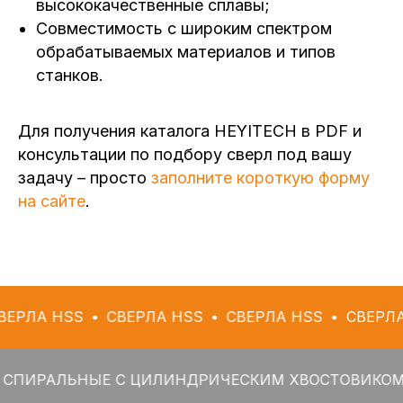
высококачественные сплавы;
Совместимость с широким спектром
обрабатываемых материалов и типов
станков.
Для получения каталога HEYITECH в PDF и
консультации по подбору сверл под вашу
задачу – просто
заполните короткую форму
на сайте
.
SS
СВЕРЛА HSS
СВЕРЛА HSS
СВЕРЛА HSS
ЛЬНЫЕ С ЦИЛИНДРИЧЕСКИМ ХВОСТОВИКОМ
СВЕ