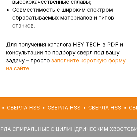
высококачественные сплавы;
Совместимость с широким спектром
обрабатываемых материалов и типов
станков.
Для получения каталога HEYITECH в PDF и
консультации по подбору сверл под вашу
задачу – просто
заполните короткую форму
на сайте
.
ЛА HSS
СВЕРЛА HSS
СВЕРЛА HSS
СВЕРЛА HS
ИРАЛЬНЫЕ С ЦИЛИНДРИЧЕСКИМ ХВОСТОВИКОМ