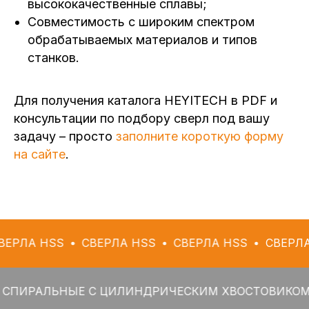
высококачественные сплавы;
Совместимость с широким спектром
обрабатываемых материалов и типов
станков.
Для получения каталога HEYITECH в PDF и
консультации по подбору сверл под вашу
задачу – просто
заполните короткую форму
на сайте
.
SS
СВЕРЛА HSS
СВЕРЛА HSS
СВЕРЛА HSS
ЛЬНЫЕ С ЦИЛИНДРИЧЕСКИМ ХВОСТОВИКОМ
СВЕР